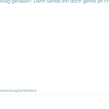
eitrag gefallen? Dann sende ihn doch gerne an F
ntwicklung
Gefühle
Wut