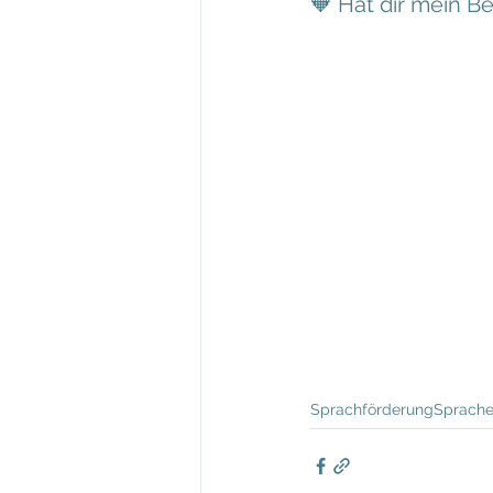
🧡 Hat dir mein B
Sprachförderung
Sprache