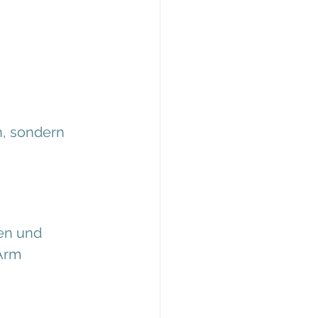
n, sondern 
en und 
Arm 