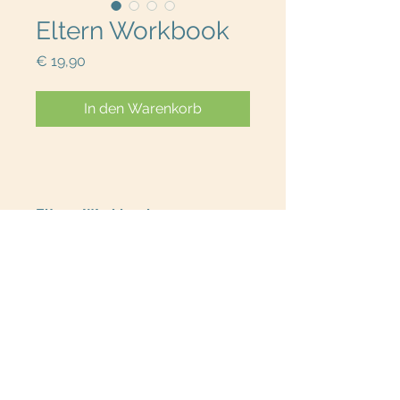
Eltern Workbook
Preis
€ 19,90
In den Warenkorb
Eltern-Workbook
Sprachförderung kann so einfach
sein. Mit diesen
7 ultimativen
Sprachfördertipps
, zeige ich dir, wie
du dein Kind in seiner
Sprachentwicklung begeleiten
kannst. Bringe dein Kind auf das
nächste Level.
Sprecherei Online ist ein Service der